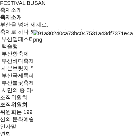
FESTIVAL BUSAN
축제소개
축제소개
부산을 넘어 세계로,
축제로 하나 되는 글로벌 허브도시 부산!
부산밀페스티벌
택슐랭
부산항축제
부산바다축제
세븐브릿지 투어
부산국제록페스티벌
부산불꽃축제
시민의 종 타종행사
조직위원회
조직위원회
위원회는 1997년 부산축제문화진흥회로 시작한 이후 부
산의 문화예술분야 발전에 큰 족적을 남기고 있습니다.
인사말
연혁