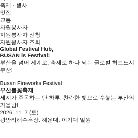
축제 · 행사
맛집
교통
자원봉사자
자원봉사자 신청
자원봉사자 조회
G
l
o
b
a
l
F
e
s
t
i
v
a
l
H
u
b
,
B
U
S
A
N
i
s
F
e
s
t
i
v
a
l
!
부산을 넘어 세계로, 축제로 하나 되는 글로벌 허브도시
부산!
Busan Fireworks Festival
부산불꽃축제
세계가 주목하는 단 하루, 찬란한 빛으로 수놓는 부산의
가을밤!
2026. 11. 7.(토)
광안리해수욕장, 해운대, 이기대 일원