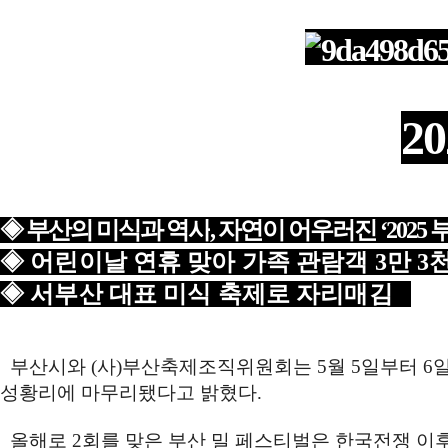
2
◈
부산의 미식과 역사
,
자연이 어우러진
‘2025
부
◈
어린이날 연휴 맞아 가족 관람객
3
만
3
◈
서부산 대표 미식 축제로 자리매김
부산시와
(
사
)
부산축제조직위원회는
5
월
5
일부터
6
성황리에 마무리됐다고 밝혔다
.
올해로
2
회를 맞은 부산 밀 페스티벌은 한국전쟁 이