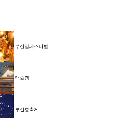
부산밀페스티벌
택슐랭
부산항축제