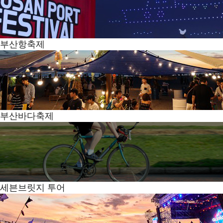
부산항축제
부산바다축제
세븐브릿지 투어