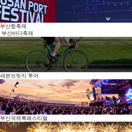
부산항축제
부산바다축제
세븐브릿지 투어
부산국제록페스티벌