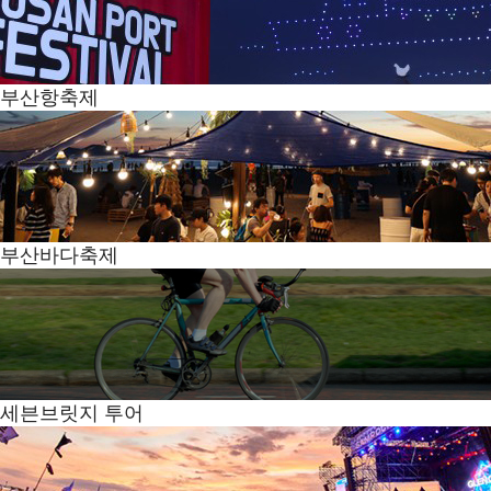
부산항축제
부산바다축제
세븐브릿지 투어