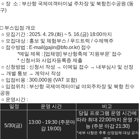
○ 장 소 : 부산항 국제여객터미널 주차장 및 북항친수공원 (동
구)
□ 부스입점 개요
○ 모집기간 : 2025. 4. 29.(화) ~ 5. 16.(금) 18:00까지
○ 모집대상 : 홍보 및 체험부스 / 푸드트럭 / 수제맥주
○ 접수방법 : E-mail(gajin@bfo.or.kr) 접수
*메일 제목 : [업체명] 부산항축제 '지원부문' 접수
* 신청서와 사업자등록증 제출
○ 신청방법 : 신청서 작성 → 이메일 접수 → 내부심사 및 선정
→ 개별 통보 → 계약서 작성
○ 입점비용 : 300,000원 (VAT 포함)
○ 입점위치 : 부산항 국제여객터미널 야외주차장 및 북항 친수
공원
○ 운영시간 :
일정
운영 시간
비고
당일 프로그램 운영 시간에
따라 최대 22:00까지 운영 가
13:00 - 19:30 (주문마
5/30(금)
능 (주문 마감 21:30)
감 19:00)
*세부 사항은 추후 선정업체 대상 공지
예정