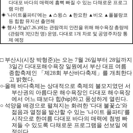
다대포 바다의 매력에 흠뻑 빠질 수 있는 다채로운 프로그
램 마련
◈
'
나이트풀파티
'
에는
▲
스윙스
▲
한요한
▲
비오
▲
폴블랑코
등 힙합 뮤지션 츨연해
◈
행사 첫날
(7.26.)
에는 관람객의 안전을 위해 해수욕장 총량제
(
관람객
3
만
2
천 명
)
운영
,
다대로
1
개 차로 및 공영주차장 통
제 예정
□
부산시
(
시장 박형준
)
는 오는
7
월
26
일부터
28
일까지
3
일간 다대포해수욕장 일원에서 부산 대표 여름
종합축제인
「
제
28
회 부산바다축제
」
를 개최한다
고 밝혔다
.
○
올해 바다축제는 상대적으로 축제의 불모지였던 서
부산권의 아름다운 해수욕장인 다대포 해수욕장
에서 어느 때보다 힙
(hip)
하고 풍성하게 열린다
.
○
석양을 배경으로 펼쳐지는 화려한
'
다대 불꽃쇼
'
와
젊음과 열정을 발산할 수 있는
'
나이트 풀파티
'
를
시작으로 한여름 다대포 바다의 매력에 첨벙 빠
져들 수 있도록 다채로운 프로그램을 선보일 예
정이다
.