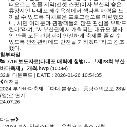
떠오르는 일몰 지역
(
선셋 스팟
)
이자 부산의 숨은
휴양지인 다대포 해수욕장에서 색다른 매력을 느
끼실 수 있도록 다채로운 프로그램으로 마련했으
니
,
시민 여러분과 관광객들의 많은 관심을 부탁드
린다
”
라며
, “
서부산권에서 개최되는 대규모 행사
인 만큼 모든 관람객이 안전하게 축제를 즐길 수
있도록 안전관리에도 만전을 기하겠다
”
라고 강조
했다
.
첨부파일
7.16 보도자료(다대포 매력에 첨벙!… 「제28회 부산
바다축제」 개최.hwp
(10.5M)
32회 다운로드 | DATE : 2026-01-26 10:54:35
이전글
2024 부산바다축제 「다대 불꽃쇼」 풍랑주의보로 28일
(일)로 연기
24.07.26
다음글
「2024 부산 밀페스티벌」 우천으로 축소 개최