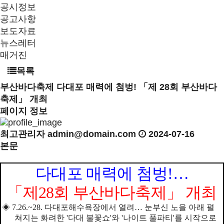
공시정보
공고사항
보도자료
뉴스레터
매거진
목록
부산바다축제
다대포 매력에 첨벙! 「제 28회 부산바다
축제」 개최
페이지 정보
최고관리자
admin@domain.com
2024-07-16
본문
다대포 매력에 첨벙
!
…
「
제
28
회 부산바다축제
」
개최
◈
7.26.~28.
다대포해수욕장에서 열려
…
눈부신 노을 아래 펼
쳐지는 화려한
'
다대 불꽃쇼
'
와
'
나이트 풀파티
'
를 시작으로