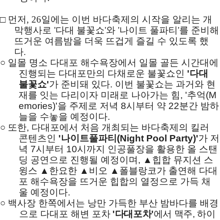
□
먼저
, 26
일에는 이번 바다축제의 시작을 알리는 개
막행사로
'
다대 불꽃쇼
'
와
'
나이트 풀파티
'
를 준비해
뜨거운 여름밤을 더욱 뜨겁게 즐길 수 있도록 했
다
.
○
일몰 명소 다대포 해수욕장에서 일몰 골든 시간대에
진행되는 다대포만의 다채로운 불꽃쇼인
'
다대
불꽃쇼
'
가 준비돼 있다
.
이번 불꽃쇼는 과거와 현
재를 잇는 다리이자 미래로 나아가는 힘
, '
추억
(M
emories)'
을 주제로 저녁
8
시부터 약
22
분간 밤하
늘을 수놓을 예정이다
.
○
또한
,
다대포에서 처음 개최되는 바다축제의 킬러
콘텐츠인
'
나이트풀파티
(Night Pool Party)'
가 저
녁
7
시부터
10
시까지 인공풀장을 활용한 올 스탠
딩 공연으로 진행될 예정이며
,
▲
힙합 뮤지션 스
윙스
▲
한요한
▲
비오
▲
폴블랑코가 출연해 다대
포 해수욕장을 뜨거운 힙합의 열정으로 가득 채
울 예정이다
.
○
백사장 한쪽에서는 낭만 가득한 부산 밤바다를 배경
으로 다대포 해변 포
차
'
다대포차
'
에서 맥주
,
하이