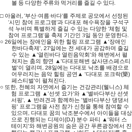
볼 등 다양한 주류와 먹거리를 즐길 수 있다
.
□
아울러
, '
부산
·
여름
·
바다
'
를 주제로 공모에서 선정된
'
시민 참여 프로그램
'
과 다대포 해수욕장을 구석구
석 누비며 특별하게 즐길 수 있는 다양한
'
체험 및
참여 프로그램
'
을 축제 기간인
3
일 동안 운영한다
.
○
26
일에는 장애인을 위한 힐링 프로그램
▲
'
장애인
한바다축제
', 27
일에는 전 세대가 공감하며 즐길
수 있는
▲
'
열린바다 열린음악회
'
와 해변에서 펼
쳐지는 춤의 향연
▲
'
다대포해변 살사댄스페스티
벌
'
이 열리며
, 28
일에는 다대포 낙조를 배경으로
어우러지는 음악 힐링 공연
▲
'
다대포 포크락
(
樂
)
페스티벌
'
이 펼쳐진다
.
○
또한
,
천혜의 자연에서 즐기는 건강관리
(
웰니스
)
체
험 프로그램
▲
'
선셋 요가
'
와
▲
'
별바다부산 선셋
서핑
',
▲
반려견과 함께하는
'
별바다부산 댕댕서
핑
'
프로그램을 사전 참가 신청을 통해 참여할 수
있으며
,
다대포 꿈의 낙조분수에서 아이들을 대상
으로 진행되는 디제이
(DJ)
분수 파티
▲
'
워터 스
테이지
'
와 해변공원의 숨은 공간 푸른광장에서 진