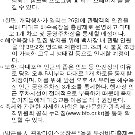
행되는 캠크닉 프로그램
▲
'
히든 스테이지
'
를 즐
길 수 있다
.
□
한편
,
개막행사가 열리는
26
일에 관람객의 안전을
위해 다대포 해수욕장을 총량제로 운영하고 다대
로
1
개 차로 및 공영주차장을 통제할 예정이다
.
○
해수욕장 내 밀집 방지를 위해 백사장 내 관람 인원
을 약
3
만
2
천 명으로 제한하고
,
초과 시 불꽃 조망
이 가능한 고우니 생태길 등으로 안내할 예정이
다
.
○
또한
,
다대포역 인근의 좁은 인도 등 안전상의 이유
로 당일 오후
5
시부터 다대로
1
개 차로를 통제할
예정이며
,
이를 위해 앞선 오후
4
시부터는 해수욕
장 인근 공영주차장
3
개소를 통제한다
.
행사장 인
근 주차시설이 절대
적으로 부족하기 때문에 축제
참가자들에게 대중교통 이용을 적극 권장한다
.
○
축제와 관련한 자세한 사항은 부산문화관광축제조
직위원회 공식 누리집
(
www.bfo.or.kr)
을 통해 확
인할 수 있다
.
□
박근록 시 관광마이스국장은
“
올해 부산바다축제는