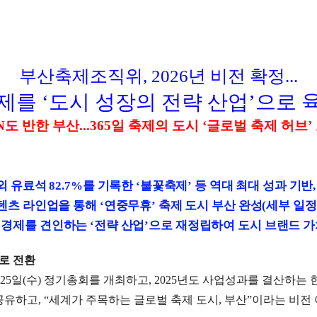
부산축제조직위
, 2026
년 비전 확정
...
제를
‘
도시 성장의 전략 산업
’
으로 
N
도 반한 부산
...365
일 축제의 도시
‘
글로벌 축제 허브
’
외 유료석
82.7%
를 기록한
‘
불꽃축제
’
등 역대 최대 성과 기반
콘텐츠 라인업을 통해
‘
연중무휴
’
축제 도시 부산 완성
(
세부 일
역 경제를 견인하는
‘
전략 산업
’
으로 재정립하여 도시 브랜드 가
로 전환
25
일
(
수
)
정기총회를 개최하고
, 2025
년도 사업성과를 결산하는 
 공유하고
, “
세계가 주목하는 글로벌 축제 도시
,
부산
”
이라는 비전 