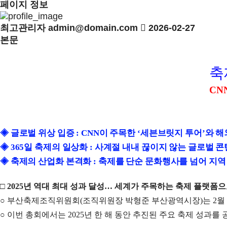
페이지 정보
최고관리자
admin@domain.com
2026-02-27
본문
축
CN
◈
글로벌 위상 입증
: CNN
이 주목한
‘
세븐브릿지 투어
’
와 해
◈
365
일 축제의 일상화
:
사계절 내내 끊이지 않는 글로벌 
◈
축제의 산업화 본격화
:
축제를 단순 문화행사를 넘어 지
□
2025
년 역대 최대 성과 달성
…
세계가 주목하는 축제 플랫폼으
○
부산축제조직위원회
(
조직위원장 박형준 부산광역시장
)
는
2
월
○
이번 총회에서는
2025
년 한 해 동안 추진된 주요 축제 성과를