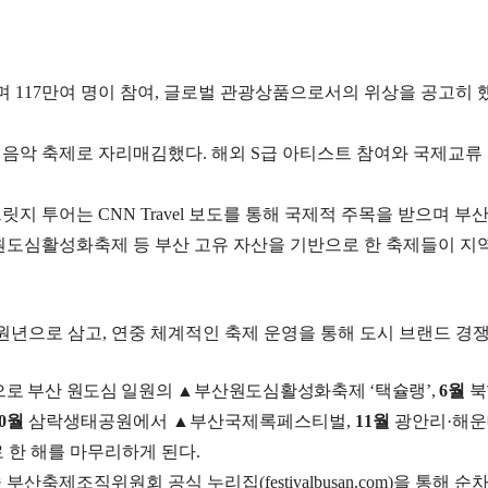
되며
117
만여 명이 참여
,
글로벌 관광상품으로서의 위상을 공고히 
록 음악 축제로 자리매김했다
.
해외
S
급 아티스트 참여와 국제교류
브릿지 투어는
CNN Travel
보도를 통해 국제적 주목을 받으며 부산
도심활성화축제 등 부산 고유 자산을 기반으로 한 축제들이 지
 원년으로 삼고
,
연중 체계적인 축제 운영을 통해 도시 브랜드 경
로 부산 원도심 일원의
▲
부산원도심활성화축제
‘
택슐랭
’,
6
월
북
0
월
삼락생태공원에서
▲
부산국제록페스티벌
,
11
월
광안리
·
해운
 한 해를 마무리하게 된다
.
중 부산축제조직위원회 공식 누리집
(festivalbusan.com)
을 통해 순