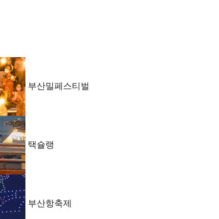
부산밀페스티벌
택슐랭
부산항축제