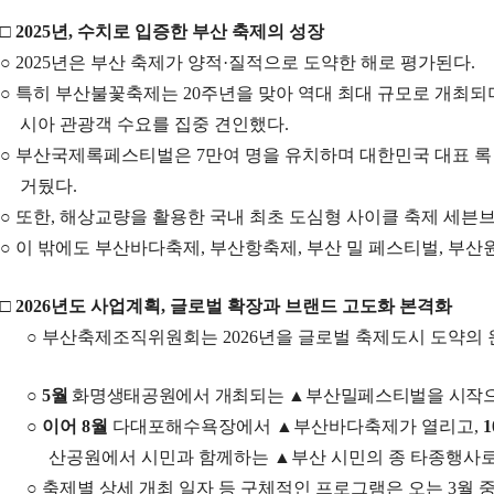
□
2025
년
,
수치로 입증한 부산 축제의 성장
○
2025
년은 부산 축제가 양적
·
질적으로 도약한 해로 평가된다
.
○
특히 부산불꽃축제는
20
주년을 맞아 역대 최대 규모로 개최
시아 관광객 수요를 집중 견인했다
.
○
부산국제록페스티벌은
7
만여 명을 유치하며 대한민국 대표 
거뒀다
.
○
또한
,
해상교량을 활용한 국내 최초 도심형 사이클 축제 세븐
○
이 밖에도 부산바다축제
,
부산항축제
,
부산 밀 페스티벌
,
부산원
□
2026
년도 사업계획
,
글로벌 확장과 브랜드 고도화 본격화
○
부산축제조직위원회는
2026
년을 글로벌 축제도시 도약의
○
5
월
화명생태공원에서 개최되는
▲
부산밀페스티벌을 시작으
○
이어
8
월
다대포해수욕장에서
▲
부산바다축제가 열리고
,
1
산공원에서 시민과 함께하는
▲
부산 시민의 종 타종행사로
○
축제별 상세 개최 일자 등 구체적인 프로그램은 오는
3
월 