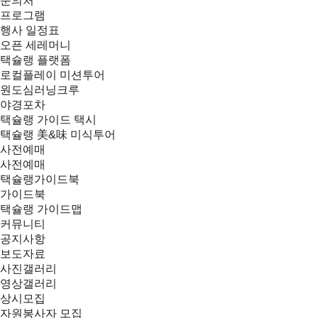
문의처
프로그램
행사 일정표
오픈 세레머니
택슐랭 플랫폼
로컬플레이 미션투어
원도심러닝크루
야경포차
택슐랭 가이드 택시
택슐랭 美&味 미식투어
사전예매
사전예매
택슐랭가이드북
가이드북
택슐랭 가이드맵
커뮤니티
공지사항
보도자료
사진갤러리
영상갤러리
상시모집
자원봉사자 모집