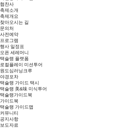
협찬사
축제소개
축제개요
찾아오시는 길
문의처
사전예약
프로그램
행사 일정표
오픈 세레머니
택슐랭 플랫폼
로컬플레이 미션투어
원도심러닝크루
야경포차
택슐랭 가이드 택시
택슐랭 美&味 미식투어
택슐랭가이드북
가이드북
택슐랭 가이드맵
커뮤니티
공지사항
보도자료